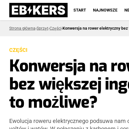
START
NAJNOWSZE
N
Strona główna
›
Sprzęt
›
Części
›
Konwersja na rower elektryczny bez w
CZĘŚCI
Konwersja na ro
bez większej inge
to możliwe?
Ewolucja roweru elektrycznego podsuwa nam 
voltów i watów. W połączeniu z karbonem i cor