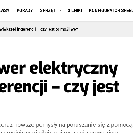
EWSY
PORADY
SPRZĘT
SILNIKI
KONFIGURATOR SPEE
iększej ingerencji – czy jest to możliwe?
wer elektryczny
rencji – czy jest
coraz nowsze pomysły na poruszanie się z pomocą
az mniejszymi silnikami rodzą się prawdziwe