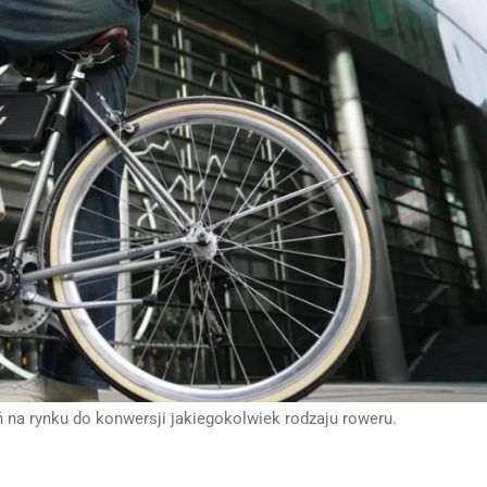
 na rynku do konwersji jakiegokolwiek rodzaju roweru.