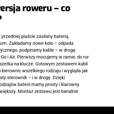
rsja roweru – co
?
przedniej piaście zasilany baterią.
imum. Zakładamy nowe koło – odpada
trycznego, podpinamy kable – w drogę.
o i Air. Pierwszy mocujemy w ramie, do rur
saszetka na klucze. Gotowym zestawem kabli
o kierownic wszelkiego rodzaju i wygląda jak
ty sterownik – i w drogę. Dzięki
 rodzajów baterii mamy prosty i klarowny
na większy. Montaż zestawu jest banalnie