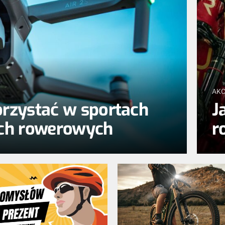
AKC
rzystać w sportach
J
ach rowerowych
r