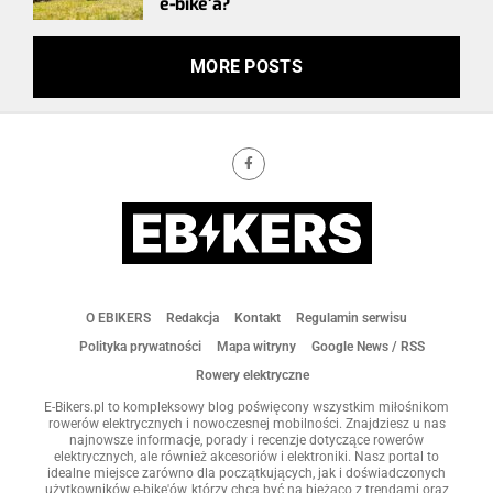
e-bike’a?
MORE POSTS
O EBIKERS
Redakcja
Kontakt
Regulamin serwisu
Polityka prywatności
Mapa witryny
Google News / RSS
Rowery elektryczne
E-Bikers.pl to kompleksowy blog poświęcony wszystkim miłośnikom
rowerów elektrycznych i nowoczesnej mobilności. Znajdziesz u nas
najnowsze informacje, porady i recenzje dotyczące rowerów
elektrycznych, ale również akcesoriów i elektroniki. Nasz portal to
idealne miejsce zarówno dla początkujących, jak i doświadczonych
użytkowników e-bike'ów, którzy chcą być na bieżąco z trendami oraz