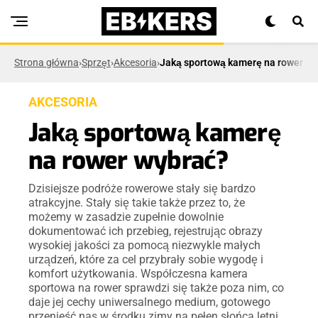
Strona główna
›
Sprzęt
›
Akcesoria
›
Jaką sportową kamerę na rower wy
AKCESORIA
Jaką sportową kamerę
na rower wybrać?
Dzisiejsze podróże rowerowe stały się bardzo
atrakcyjne. Stały się takie także przez to, że
możemy w zasadzie zupełnie dowolnie
dokumentować ich przebieg, rejestrując obrazy
wysokiej jakości za pomocą niezwykle małych
urządzeń, które za cel przybrały sobie wygodę i
komfort użytkowania. Współczesna kamera
sportowa na rower sprawdzi się także poza nim, co
daje jej cechy uniwersalnego medium, gotowego
przenieść nas w środku zimy na pełen słońca letni