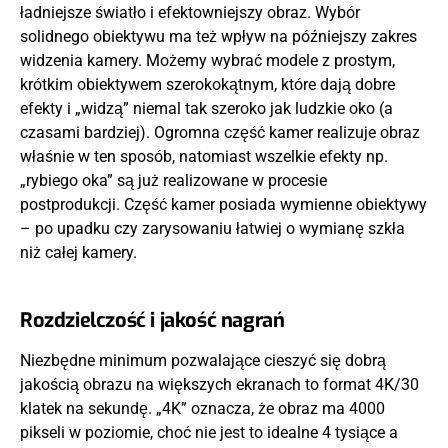
ładniejsze światło i efektowniejszy obraz. Wybór
solidnego obiektywu ma też wpływ na późniejszy zakres
widzenia kamery. Możemy wybrać modele z prostym,
krótkim obiektywem szerokokątnym, które dają dobre
efekty i „widzą” niemal tak szeroko jak ludzkie oko (a
czasami bardziej). Ogromna część kamer realizuje obraz
właśnie w ten sposób, natomiast wszelkie efekty np.
„rybiego oka” są już realizowane w procesie
postprodukcji. Część kamer posiada wymienne obiektywy
– po upadku czy zarysowaniu łatwiej o wymianę szkła
niż całej kamery.
Rozdzielczość i jakość nagrań
Niezbędne minimum pozwalające cieszyć się dobrą
jakością obrazu na większych ekranach to format 4K/30
klatek na sekundę. „4K” oznacza, że obraz ma 4000
pikseli w poziomie, choć nie jest to idealne 4 tysiące a