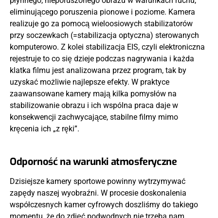
płynnego, nieporuszonego obrazu w warunkach ruchu,
eliminującego poruszenia pionowe i poziome. Kamera
realizuje go za pomocą wieloosiowych stabilizatorów
przy soczewkach (=stabilizacja optyczna) sterowanych
komputerowo. Z kolei stabilizacja EIS, czyli elektroniczna
rejestruje to co się dzieje podczas nagrywania i każda
klatka filmu jest analizowana przez program, tak by
uzyskać możliwie najlepsze efekty. W praktyce
zaawansowane kamery mają kilka pomysłów na
stabilizowanie obrazu i ich wspólna praca daje w
konsekwencji zachwycające, stabilne filmy mimo
kręcenia ich „z ręki”.
Odporność na warunki atmosferyczne
Dzisiejsze kamery sportowe powinny wytrzymywać
zapędy naszej wyobraźni. W procesie doskonalenia
współczesnych kamer cyfrowych doszliśmy do takiego
momentu, że do zdjęć podwodnych nie trzeba nam