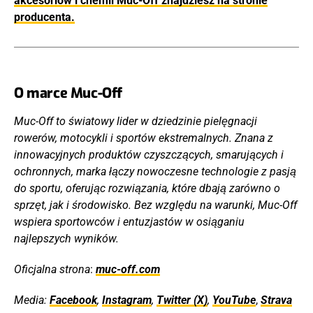
akcesoriów i chemii Muc-Off znajdziesz na stronie
producenta.
O marce Muc-Off
Muc-Off to światowy lider w dziedzinie pielęgnacji
rowerów, motocykli i sportów ekstremalnych. Znana z
innowacyjnych produktów czyszczących, smarujących i
ochronnych, marka łączy nowoczesne technologie z pasją
do sportu, oferując rozwiązania, które dbają zarówno o
sprzęt, jak i środowisko. Bez względu na warunki, Muc-Off
wspiera sportowców i entuzjastów w osiąganiu
najlepszych wyników.
Oficjalna strona
:
muc-off.com
Media:
Faceb
o
ok
,
Instagram
,
Twitter (X)
,
YouTube
,
Strava