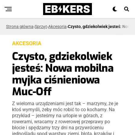
Strona główna
›
Sprzęt
›
Akcesoria
›
Czysto, gdziekolwiek jesteś: Nowa
AKCESORIA
Czysto, gdziekolwiek
jesteś: Nowa mobilna
myjka ciśnieniowa
Muc-Off
Z wieloma urządzeniami jest tak – marzymy, że je
ktoś wymyśli, żeby móc robić to co kochamy. Na
przykład – jesteśmy na urlopie w górach, z
rowerami, wracamy z rowerowej przeprawy po
błocie i spędzamy trzy dni na przywróceniu
jednośladu spod warstwy ziemi, błota, krzaków i