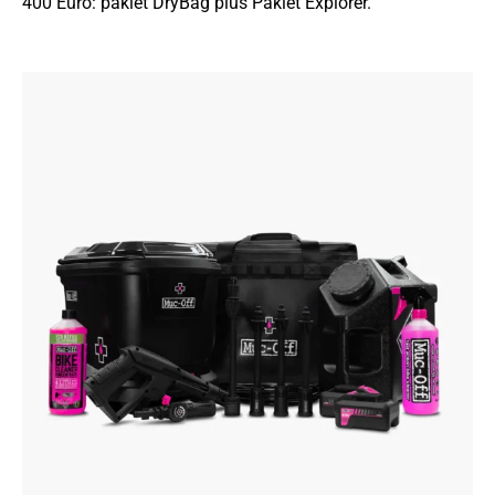
400 Euro: pakiet DryBag plus Pakiet Explorer.