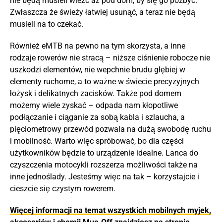
nie będą musieli wieźć aż pod dom, by się go pozbyć.
Zwłaszcza że świeży łatwiej usunąć, a teraz nie będą
musieli na to czekać.
Również eMTB na pewno na tym skorzysta, a inne
rodzaje rowerów nie stracą – niższe ciśnienie robocze nie
uszkodzi elementów, nie wepchnie brudu głębiej w
elementy ruchome, a to ważne w świecie precyzyjnych
łożysk i delikatnych zacisków. Także pod domem
możemy wiele zyskać – odpada nam kłopotliwe
podłączanie i ciąganie za sobą kabla i szlaucha, a
pięciometrowy przewód pozwala na dużą swobodę ruchu
i mobilność. Warto więc spróbować, bo dla części
użytkowników będzie to urządzenie idealne. Lanca do
czyszczenia motocykli rozszerza możliwości także na
inne jednoślady. Jesteśmy więc na tak – korzystajcie i
cieszcie się czystym rowerem.
Więcej informacji na temat wszystkich mobilnych myjek,