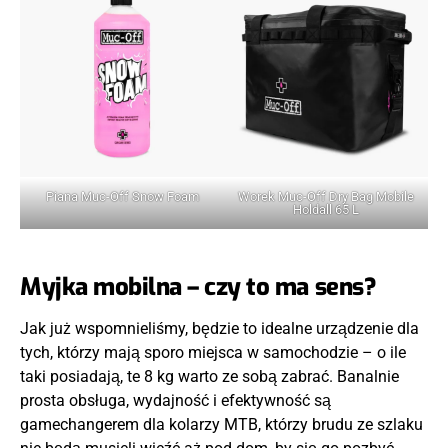
Piana Muc-Off Snow Foam
Worek Muc-Off Dry Bag Mobile
Holdall 65 L
Myjka mobilna – czy to ma sens?
Jak już wspomnieliśmy, będzie to idealne urządzenie dla
tych, którzy mają sporo miejsca w samochodzie – o ile
taki posiadają, te 8 kg warto ze sobą zabrać. Banalnie
prosta obsługa, wydajność i efektywność są
gamechangerem dla kolarzy MTB, którzy brudu ze szlaku