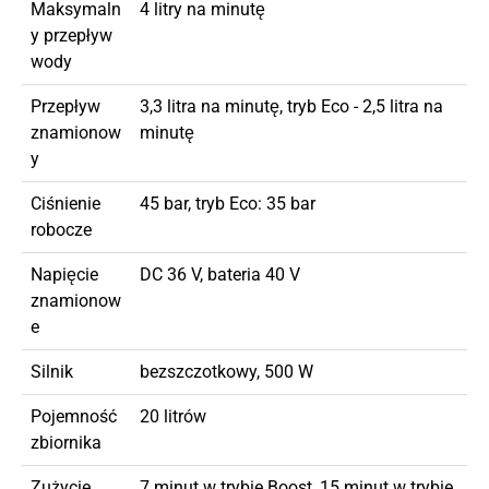
Maksymaln
4 litry na minutę
y przepływ
wody
Przepływ
3,3 litra na minutę, tryb Eco - 2,5 litra na
znamionow
minutę
y
Ciśnienie
45 bar, tryb Eco: 35 bar
robocze
Napięcie
DC 36 V, bateria 40 V
znamionow
e
Silnik
bezszczotkowy, 500 W
Pojemność
20 litrów
zbiornika
Zużycie
7 minut w trybie Boost, 15 minut w trybie