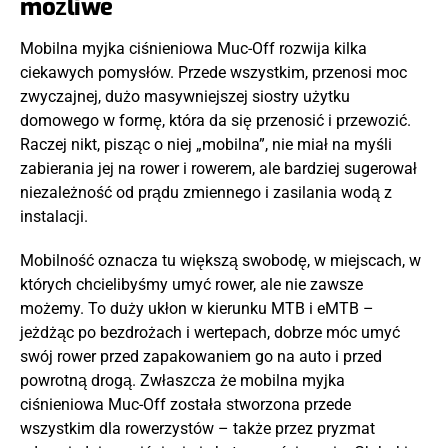
możliwe
Mobilna myjka ciśnieniowa Muc-Off rozwija kilka
ciekawych pomysłów. Przede wszystkim, przenosi moc
zwyczajnej, dużo masywniejszej siostry użytku
domowego w formę, która da się przenosić i przewozić.
Raczej nikt, pisząc o niej „mobilna”, nie miał na myśli
zabierania jej na rower i rowerem, ale bardziej sugerował
niezależność od prądu zmiennego i zasilania wodą z
instalacji.
Mobilność oznacza tu większą swobodę, w miejscach, w
których chcielibyśmy umyć rower, ale nie zawsze
możemy. To duży ukłon w kierunku MTB i eMTB –
jeżdżąc po bezdrożach i wertepach, dobrze móc umyć
swój rower przed zapakowaniem go na auto i przed
powrotną drogą. Zwłaszcza że mobilna myjka
ciśnieniowa Muc-Off została stworzona przede
wszystkim dla rowerzystów – także przez pryzmat