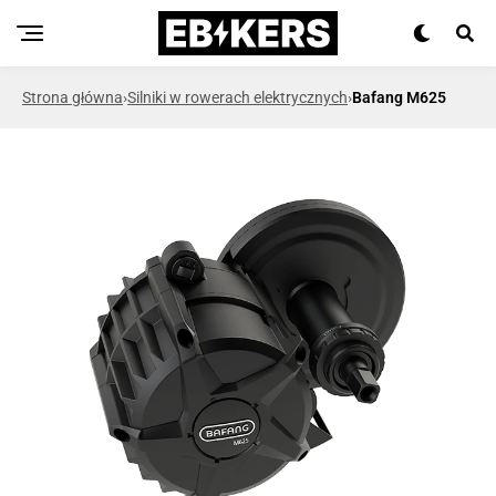
Strona główna
›
Silniki w rowerach elektrycznych
›
Bafang M625