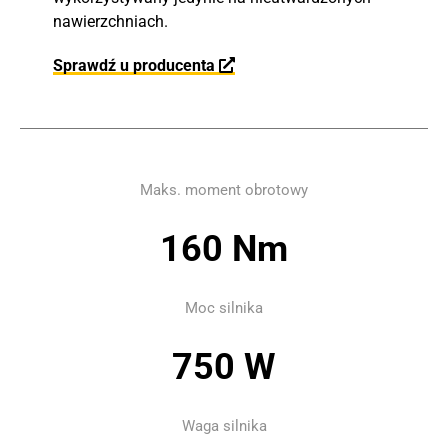
nawierzchniach.
Sprawdź u producenta
Maks. moment obrotowy
160 Nm
Moc silnika
750 W
Waga silnika