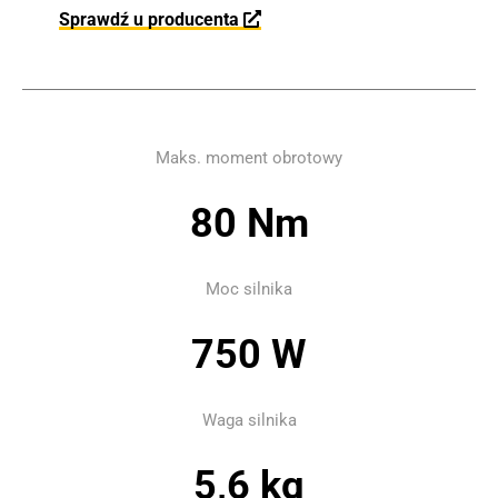
Sprawdź u producenta
Maks. moment obrotowy
80 Nm
Moc silnika
750 W
Waga silnika
5,6 kg