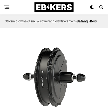
Strona główna
›
Silniki w rowerach elektrycznych
›
Bafang H640